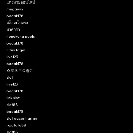
แทงหวยออนไลน์
megawin
badak178
สล็อตเว็บตรง
บาคาร่า
hongkong pools
badak178
Situs togel
live123
badak178
스포츠무료중계
slot
live123
badak178
link slot
slot88
badak178
slot gacor hari ini
rajatoto88
slot88