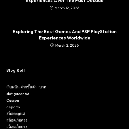
Experiences Over The Past Decade
March 12, 2026
Exploring The Best Games And PSP PlayStation
Experiences Worldwide
March 2, 2026
Blog Roll
เว็บพนัน ฝากขั้นต่ำ 1 บาท
slot gacor 4d
Casijon
depo 5k
สล็อตpgแท้
สล็อตเว็บตรง
สล็อตเว็บตรง