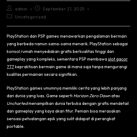
admin
September 21, 2025
Uncategorized
PlayStation dan PSP games menawarkan pengalaman bermain
yang berbeda namun sama-sama menarik. PlayStation sebagai
konsol rumah menyediakan grafis berkualitas tinggi dan
gameplay yang kompleks, sementara PSP membawa
slot gacor
777
kepraktisan bermain game di mana saja tanpa mengurangi
kualitas permainan secara signifikan.
PlayStation games umumnya memiliki cerita yang lebih panjang
dan dunia yang luas. Game seperti
Horizon Zero Dawn
atau
Uncharted
menampilkan dunia terbuka dengan grafis mendetail
dan gameplay yang kaya akan fitur. Pemain bisa merasakan
sensasi petualangan epik yang sulit didapat di perangkat
portable.